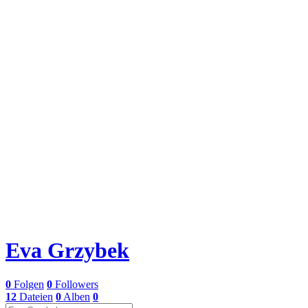
Eva Grzybek
0
Folgen
0
Followers
12
Dateien
0
Alben
0