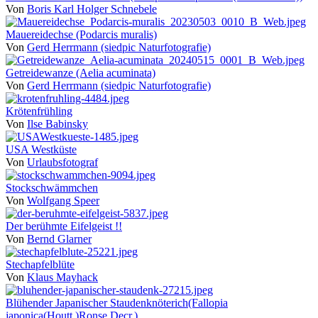
Von
Boris Karl Holger Schnebele
Mauereidechse (Podarcis muralis)
Von
Gerd Herrmann (siedpic Naturfotografie)
Getreidewanze (Aelia acuminata)
Von
Gerd Herrmann (siedpic Naturfotografie)
Krötenfrühling
Von
Ilse Babinsky
USA Westküste
Von
Urlaubsfotograf
Stockschwämmchen
Von
Wolfgang Speer
Der berühmte Eifelgeist !!
Von
Bernd Glarner
Stechapfelblüte
Von
Klaus Mayhack
Blühender Japanischer Staudenknöterich(Fallopia
japonica(Houtt.)Ronse Decr.)