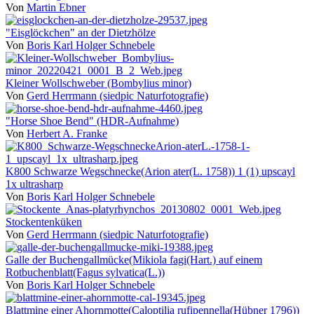
Von
Martin Ebner
"Eisglöckchen" an der Dietzhölze
Von
Boris Karl Holger Schnebele
Kleiner Wollschweber (Bombylius minor)
Von
Gerd Herrmann (siedpic Naturfotografie)
"Horse Shoe Bend" (HDR-Aufnahme)
Von
Herbert A. Franke
K800 Schwarze Wegschnecke(Arion ater(L. 1758)) 1 (1) upscayl
1x ultrasharp
Von
Boris Karl Holger Schnebele
Stockentenküken
Von
Gerd Herrmann (siedpic Naturfotografie)
Galle der Buchengallmücke(Mikiola fagi(Hart.) auf einem
Rotbuchenblatt(Fagus sylvatica(L.))
Von
Boris Karl Holger Schnebele
Blattmine einer Ahornmotte(Caloptilia rufipennella(Hübner 1796))