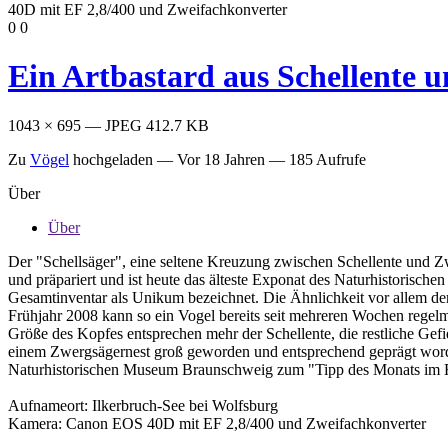
0
0
Ein Artbastard aus Schellente 
1043 × 695 — JPEG 412.7 KB
Zu
Vögel
hochgeladen —
Vor 18 Jahren
— 185 Aufrufe
Über
Über
Der "Schellsäger", eine seltene Kreuzung zwischen Schellente und 
und präpariert und ist heute das älteste Exponat des Naturhistorisc
Gesamtinventar als Unikum bezeichnet. Die Ähnlichkeit vor allem de
Frühjahr 2008 kann so ein Vogel bereits seit mehreren Wochen regel
Größe des Kopfes entsprechen mehr der Schellente, die restliche Ge
einem Zwergsägernest groß geworden und entsprechend geprägt worde
Naturhistorischen Museum Braunschweig zum "Tipp des Monats im Feb
Aufnameort: Ilkerbruch-See bei Wolfsburg
Kamera: Canon EOS 40D mit EF 2,8/400 und Zweifachkonverter