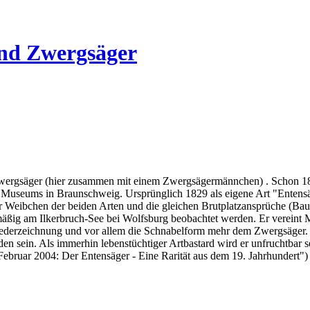
und Zwergsäger
Zwergsäger (hier zusammen mit einem Zwergsägermännchen) . Schon 182
hen Museums in Braunschweig. Ursprünglich 1829 als eigene Art "Entens
r Weibchen der beiden Arten und die gleichen Brutplatzansprüche (Bau
mäßig am Ilkerbruch-See bei Wolfsburg beobachtet werden. Er vereint 
fiederzeichnung und vor allem die Schnabelform mehr dem Zwergsäger.
n sein. Als immerhin lebenstüchtiger Artbastard wird er unfruchtbar 
ruar 2004: Der Entensäger - Eine Rarität aus dem 19. Jahrhundert")