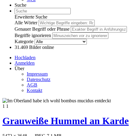
Suche
Erweiterte Suche
Alle Wörter
Genauer Begriff oder Phrase
Begriffe ignorieren
Kategorie
31.469
Bilder online
Hochladen
Anmelden
Über
Impressum
Datenschutz
AGB
Kontakt
1
1
Grauweiße Hummel an Karde
5472 × 3648 — JPEG 7.1 MB