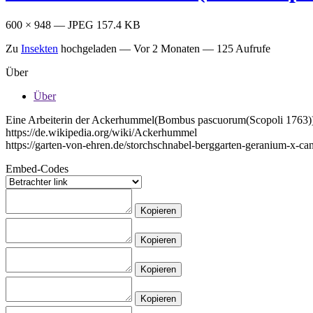
600 × 948 — JPEG 157.4 KB
Zu
Insekten
hochgeladen —
Vor 2 Monaten
— 125 Aufrufe
Über
Über
Eine Arbeiterin der Ackerhummel(Bombus pascuorum(Scopoli 1763)) 
https://de.wikipedia.org/wiki/Ackerhummel
https://garten-von-ehren.de/storchschnabel-berggarten-geranium-x-ca
Embed-Codes
Kopieren
Kopieren
Kopieren
Kopieren