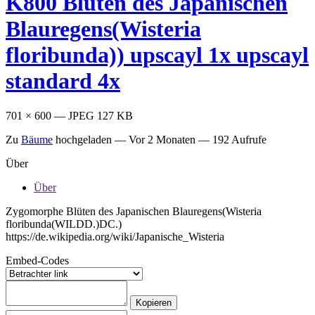
K800 Blüten des Japanischen
Blauregens(Wisteria
floribunda)) upscayl 1x upscayl
standard 4x
701 × 600 — JPEG 127 KB
Zu
Bäume
hochgeladen —
Vor 2 Monaten
— 192 Aufrufe
Über
Über
Zygomorphe Blüten des Japanischen Blauregens(Wisteria
floribunda(WILDD.)DC.)
https://de.wikipedia.org/wiki/Japanische_Wisteria
Embed-Codes
Kopieren