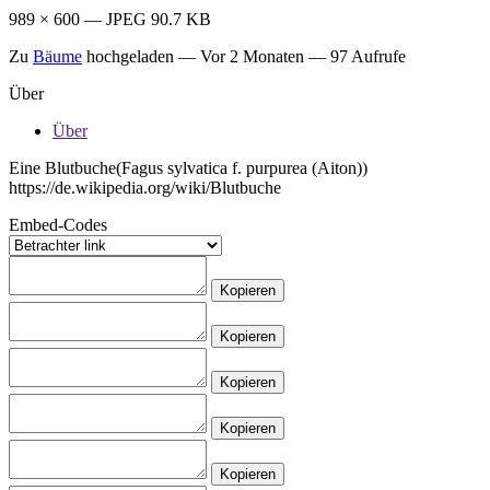
989 × 600 — JPEG 90.7 KB
Zu
Bäume
hochgeladen —
Vor 2 Monaten
— 97 Aufrufe
Über
Über
Eine Blutbuche(Fagus sylvatica f. purpurea (Aiton))
https://de.wikipedia.org/wiki/Blutbuche
Embed-Codes
Kopieren
Kopieren
Kopieren
Kopieren
Kopieren