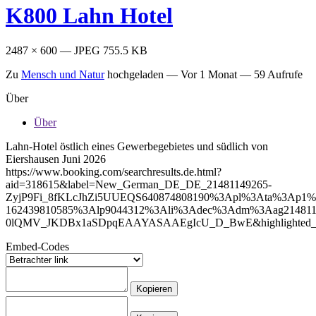
K800 Lahn Hotel
2487 × 600 — JPEG 755.5 KB
Zu
Mensch und Natur
hochgeladen —
Vor 1 Monat
— 59 Aufrufe
Über
Über
Lahn-Hotel östlich eines Gewerbegebietes und südlich von
Eiershausen Juni 2026
https://www.booking.com/searchresults.de.html?
aid=318615&label=New_German_DE_DE_21481149265-
ZyjP9Fi_8fKLcJhZi5UUEQS640874808190%3Apl%3Ata%3Ap1
162439810585%3Alp9044312%3Ali%3Adec%3Adm%3Aag214811
0lQMV_JKDBx1aSDpqEAAYASAAEgIcU_D_BwE&highlighted_hotels
Embed-Codes
Kopieren