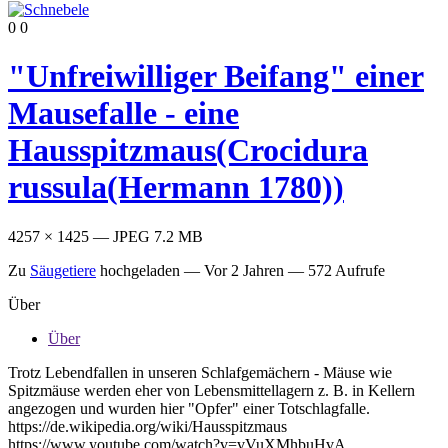
0
0
"Unfreiwilliger Beifang" einer
Mausefalle - eine
Hausspitzmaus(Crocidura
russula(Hermann 1780))
4257 × 1425 — JPEG 7.2 MB
Zu
Säugetiere
hochgeladen —
Vor 2 Jahren
— 572 Aufrufe
Über
Über
Trotz Lebendfallen in unseren Schlafgemächern - Mäuse wie
Spitzmäuse werden eher von Lebensmittellagern z. B. in Kellern
angezogen und wurden hier "Opfer" einer Totschlagfalle.
https://de.wikipedia.org/wiki/Hausspitzmaus
https://www.youtube.com/watch?v=vVuXMhbuHvA