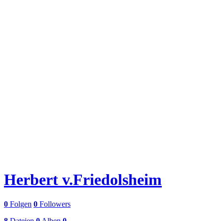
Herbert v.Friedolsheim
0
Folgen
0
Followers
8
Dateien
0
Alben
0